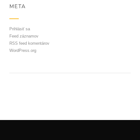
META
Prihlásiť sa
Feed záznamov
RSS feed komentárov
WordPress.org